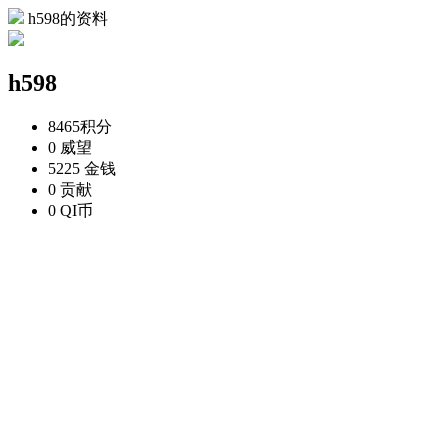
h598的资料
h598
8465
积分
0
威望
5225
金钱
0
贡献
0
QI币