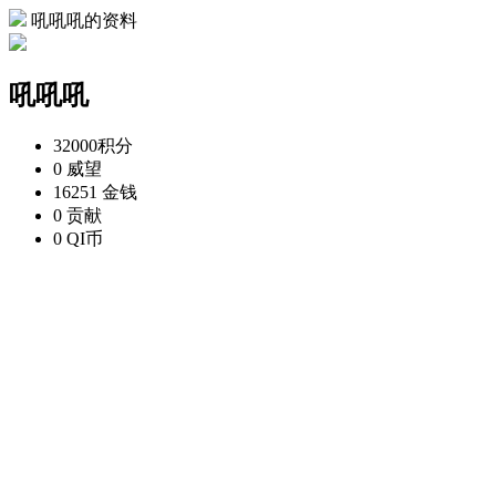
吼吼吼的资料
吼吼吼
32000
积分
0
威望
16251
金钱
0
贡献
0
QI币