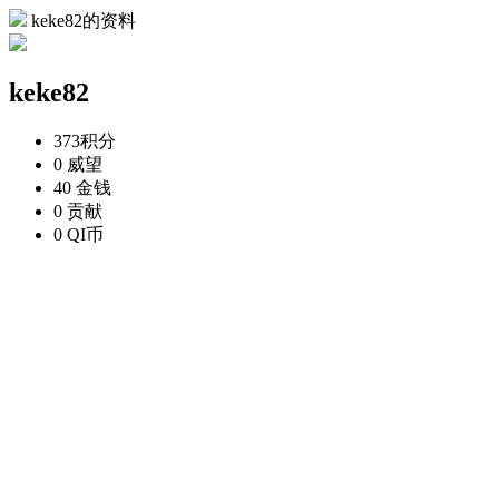
keke82的资料
keke82
373
积分
0
威望
40
金钱
0
贡献
0
QI币