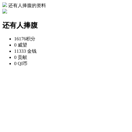
还有人捧腹的资料
还有人捧腹
16176
积分
0
威望
11333
金钱
0
贡献
0
QI币