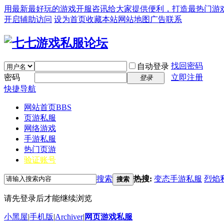
用最新最好玩的游戏开服咨讯给大家提供便利，打造最热门游戏私服论坛(
开启辅助访问
设为首页
收藏本站
网站地图
广告联系
找回密码
自动登录
密码
立即注册
登录
快捷导航
网站首页
BBS
页游私服
网络游戏
手游私服
热门页游
验证账号
搜索
热搜:
变态手游私服
烈焰
搜索
请先登录后才能继续浏览
小黑屋
|
手机版
|
Archiver
|
网页游戏私服