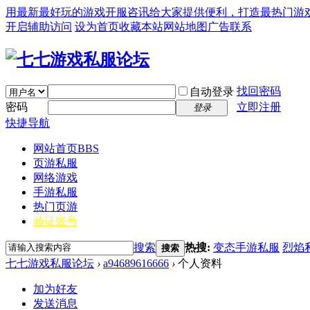
用最新最好玩的游戏开服咨讯给大家提供便利，打造最热门游戏私服论坛(
开启辅助访问
设为首页
收藏本站
网站地图
广告联系
找回密码
自动登录
密码
立即注册
登录
快捷导航
网站首页
BBS
页游私服
网络游戏
手游私服
热门页游
验证账号
搜索
热搜:
变态手游私服
烈焰
搜索
七七游戏私服论坛
›
a94689616666
›
个人资料
加为好友
发送消息