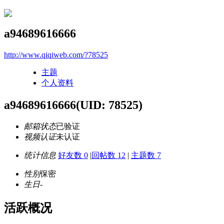
a94689616666
http://www.qiqiweb.com/?78525
主题
个人资料
a94689616666
(UID: 78525)
邮箱状态
已验证
视频认证
未认证
统计信息
好友数 0
|
回帖数 12
|
主题数 7
性别
保密
生日
-
活跃概况