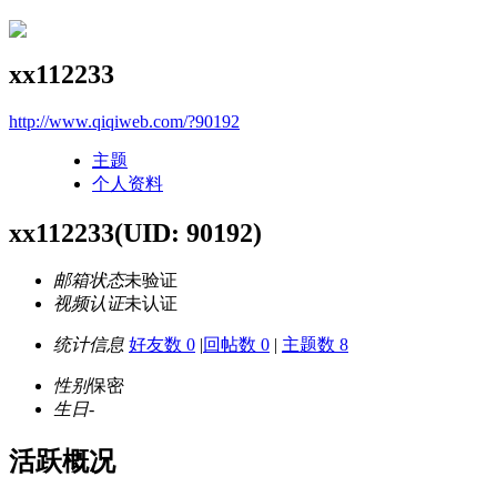
xx112233
http://www.qiqiweb.com/?90192
主题
个人资料
xx112233
(UID: 90192)
邮箱状态
未验证
视频认证
未认证
统计信息
好友数 0
|
回帖数 0
|
主题数 8
性别
保密
生日
-
活跃概况