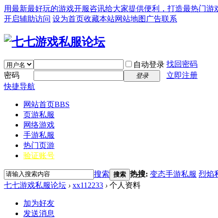
用最新最好玩的游戏开服咨讯给大家提供便利，打造最热门游戏私服论坛(
开启辅助访问
设为首页
收藏本站
网站地图
广告联系
找回密码
自动登录
密码
立即注册
登录
快捷导航
网站首页
BBS
页游私服
网络游戏
手游私服
热门页游
验证账号
搜索
热搜:
变态手游私服
烈焰
搜索
七七游戏私服论坛
›
xx112233
›
个人资料
加为好友
发送消息