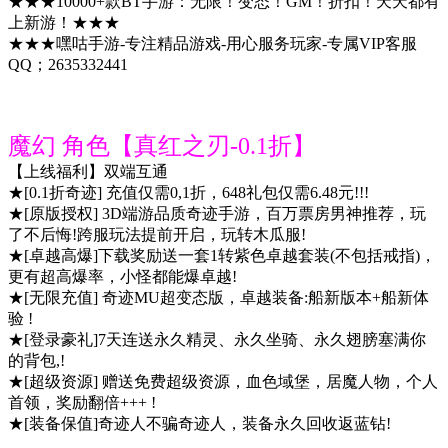
★★★10000+款BT手游：无限！变态！GM！折扣！天天都有
上新游！★★★
★★★嘿咕手游-专注精品游戏-用心服务玩家-专属VIP客服
QQ；2635332441
魔幻 角色【真红之刃-0.1折】
【上线福利】双端互通
★[0.1折奇迹] 充值仅需0,1折，648礼包仅需6.48元!!!
★[原版授权] 3D端游品质奇迹手游，百万票房男神推荐，玩
了不后悔!跨服玩法提前开启，玩转木瓜服!
★[卓越高爆]下载奖励送一套1转紫色卓越套装(不包括戒指)，
更有超高爆率，小怪都能爆卓越!
★[无限充值] 奇迹MU超变态版，卓越装备:船新版本+船新体
验 !
★[登录豪礼]7天连送永久精灵、永久坐骑、永久翅膀塞满你
的背包,!
★[超级资源] 赠送免费超级资源，血色域堡，居魔人物，个人
首领，奖励翻倍+++ !
★[装备保值]奇迹人不骗奇迹人，装备永久回收返蓝钻!