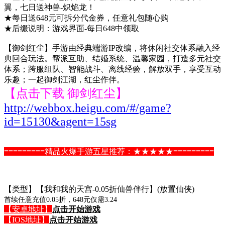
翼，七日送神兽-炽焰龙！
★每日送648元可拆分代金券，任意礼包随心购
★后缀说明：游戏界面-每日648中领取
【御剑红尘】手游由经典端游IP改编，将休闲社交体系融入经
典回合玩法。帮派互助、结婚系统、温馨家园，打造多元社交
体系；跨服组队、智能战斗、离线经验，解放双手，享受互动
乐趣；一起御剑江湖，红尘作伴。
【点击下载 御剑红尘】
http://webbox.heigu.com/#/game?
id=15130&agent=15sg
=========精品火爆手游五星推荐：★★★★★=========
【类型】【我和我的天宫-0.05折仙兽伴行】(放置仙侠)
首续任意充值0.05折，648元仅需3.24
【安卓地址】
点击开始游戏
【IOS地址】
点击开始游戏