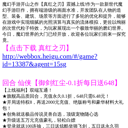
魔幻手游开山之作【真红之刃】震撼上线!作为一款新世代魔
幻手游巨作，拥有端游级的画面水准，开发团队在人物的造
型、装备、建筑、场景等方面进行了多轮的优化和提升，能够
在游戏中实现细腻的光照演算与真实的流体模拟，更佐以绚丽
的次世代粒子特效，为玩家展现出一个极致华丽的磨幻世界。
今日，魔幻世界的大门已经开放，欢迎各位玩家们前来一探究
竟。
【点击下载 真红之刃】
http://webbox.heigu.com/#/game?
id=13387&agent=15sg
回合 仙侠【御剑红尘-0.1折每日送648】
【上线福利】双端互通！
★旗舰高品质回合，充值永久0.1折，648只需6.48元！
★开局送特权8，再送2000元充值、绝版称号和豪华材料大礼
包！
★创角就送极品传说灵兽自选，顶级宠物随心选
★升级送五万元充值豪礼，轻松白嫖
★登录就送100连抽，三日送炫酷坐骑飞剑，五日送永久羽