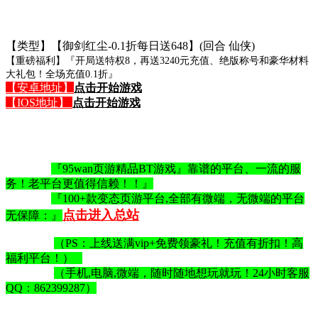
【类型】【御剑红尘-0.1折每日送648】(回合 仙侠)
【重磅福利】『开局送特权8，再送3240元充值、绝版称号和豪华材料
大礼包！全场充值0.1折』
【安卓地址】
点击开始游戏
【IOS地址】
点击开始游戏
『95wan页游精品BT游戏』靠谱的平台、一流的服
务！老平台更值得信赖！！』
『100+款变态页游平台,全部有微端，无微端的平台
点击进入总站
无保障：』
（PS：上线送满vip+免费领豪礼！充值有折扣！高
福利平台！）
（手机,电脑,微端，随时随地想玩就玩！24小时客服
QQ：862399287）