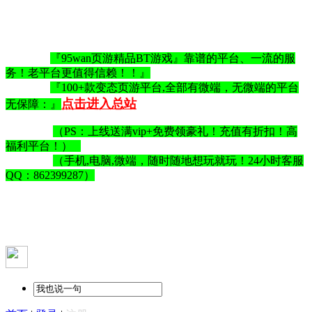
『95wan页游精品BT游戏』靠谱的平台、一流的服
务！老平台更值得信赖！！』
『100+款变态页游平台,全部有微端，无微端的平台
点击进入总站
无保障：』
（PS：上线送满vip+免费领豪礼！充值有折扣！高
福利平台！）
（手机,电脑,微端，随时随地想玩就玩！24小时客服
QQ：862399287）