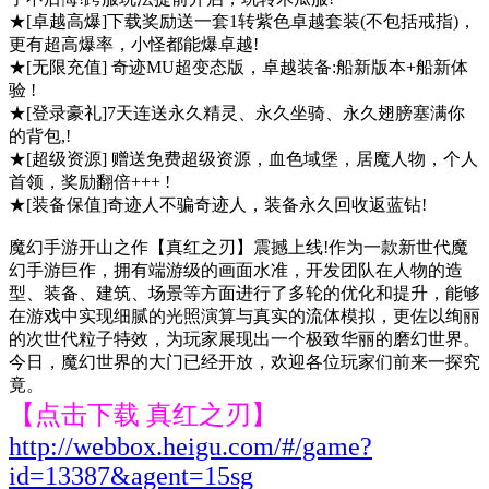
★[卓越高爆]下载奖励送一套1转紫色卓越套装(不包括戒指)，
更有超高爆率，小怪都能爆卓越!
★[无限充值] 奇迹MU超变态版，卓越装备:船新版本+船新体
验 !
★[登录豪礼]7天连送永久精灵、永久坐骑、永久翅膀塞满你
的背包,!
★[超级资源] 赠送免费超级资源，血色域堡，居魔人物，个人
首领，奖励翻倍+++ !
★[装备保值]奇迹人不骗奇迹人，装备永久回收返蓝钻!
魔幻手游开山之作【真红之刃】震撼上线!作为一款新世代魔
幻手游巨作，拥有端游级的画面水准，开发团队在人物的造
型、装备、建筑、场景等方面进行了多轮的优化和提升，能够
在游戏中实现细腻的光照演算与真实的流体模拟，更佐以绚丽
的次世代粒子特效，为玩家展现出一个极致华丽的磨幻世界。
今日，魔幻世界的大门已经开放，欢迎各位玩家们前来一探究
竟。
【点击下载 真红之刃】
http://webbox.heigu.com/#/game?
id=13387&agent=15sg