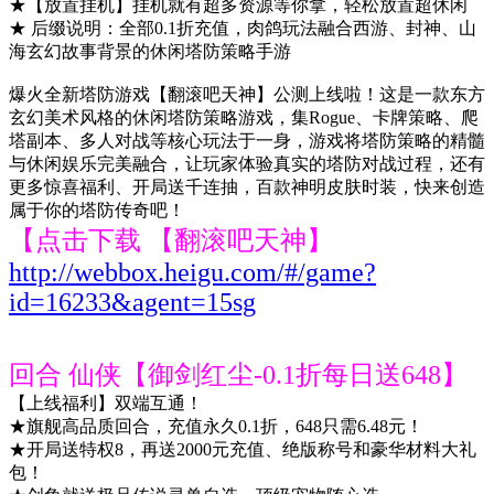
★【放置挂机】挂机就有超多资源等你拿，轻松放置超休闲
★ 后缀说明：全部0.1折充值，肉鸽玩法融合西游、封神、山
海玄幻故事背景的休闲塔防策略手游
爆火全新塔防游戏【翻滚吧天神】公测上线啦！这是一款东方
玄幻美术风格的休闲塔防策略游戏，集Rogue、卡牌策略、爬
塔副本、多人对战等核心玩法于一身，游戏将塔防策略的精髓
与休闲娱乐完美融合，让玩家体验真实的塔防对战过程，还有
更多惊喜福利、开局送千连抽，百款神明皮肤时装，快来创造
属于你的塔防传奇吧！
【点击下载 【翻滚吧天神】
http://webbox.heigu.com/#/game?
id=16233&agent=15sg
回合 仙侠【御剑红尘-0.1折每日送648】
【上线福利】双端互通！
★旗舰高品质回合，充值永久0.1折，648只需6.48元！
★开局送特权8，再送2000元充值、绝版称号和豪华材料大礼
包！