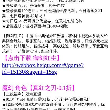
★创角就送极品传说灵兽自选，顶级宠物随心选
★升级送五万元充值豪礼，轻松白嫖
★登录就送100连抽，三日送炫酷坐骑飞剑，五日送永久羽
翼，七日送神兽-炽焰龙！
★每日送648元可拆分代金券，任意礼包随心购
★后缀说明：游戏界面-每日648中领取
【御剑红尘】手游由经典端游IP改编，将休闲社交体系融入经
典回合玩法。帮派互助、结婚系统、温馨家园，打造多元社交
体系；跨服组队、智能战斗、离线经验，解放双手，享受互动
乐趣；一起御剑江湖，红尘作伴。
【点击下载 御剑红尘】
http://webbox.heigu.com/#/game?
id=15130&agent=15sg
魔幻 角色【真红之刃-0.1折】
【上线福利】双端互通
★[0.1折奇迹] 充值仅需0,1折，648礼包仅需6.48元!!!
★[原版授权] 3D端游品质奇迹手游，百万票房男神推荐，玩
了不后悔!跨服玩法提前开启，玩转木瓜服!