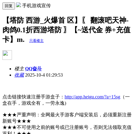
手机游戏宣传
回复
【塔防 西游_火爆首 区】〖 翻滚吧天神-
肉鸽0.1折西游塔防 〗【~送代金 券+充值
卡】m.
只看楼主
楼主
QQ奋斗
收藏
2025-10-4 01:29:53
点击链接快速注册手游盒子：
http://app.heigu.com/?a=15sg
（一
盒在手，游戏全有，一劳永逸)
★★★严重声明：全网最火手游客户端安装后，必须重新注册
新账号★★★
★★★不可使用之前的账号或已注册账号，否则无法领取充值
返利！★★★