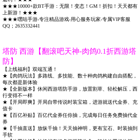
★★★10000+款BT手游：无限！变态！GM！折扣！天天都有
上新游！★★★
★★★嘿咕手游-专注精品游戏-用心服务玩家-专属VIP客服
QQ；2635332441
塔防 西游【翻滚吧天神-肉鸽0.1折西游塔
防】
【上线福利】双端互通！
★【肉鸽玩法】多路线、多技能、数十种肉鸽构建自由搭配，
每次都是新体验
★【全新版本】休闲西游塔防手游，放置割草、轻松解压，西
行变得不一样
★【开局即爽】开局自带传说时装宝箱，进游就送代金券、充
值卡
★【百亿补贴】百亿代金券任你抽，完成每日任务免费抽代金
券
★【千抽直送】放纵千抽！天天抽神明，更有宝石、时装抽到
手软