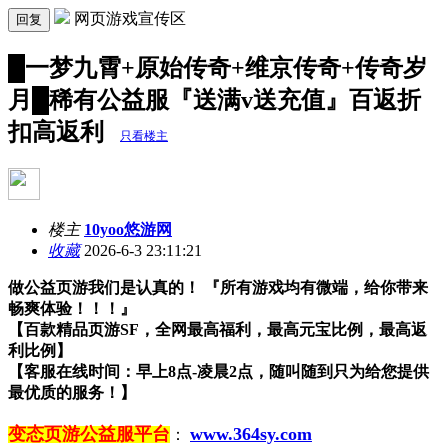
网页游戏宣传区
回复
█一梦九霄+原始传奇+维京传奇+传奇岁
月█稀有公益服『送满v送充值』百返折
扣高返利
只看楼主
楼主
10yoo悠游网
收藏
2026-6-3 23:11:21
做公益页游我们是认真的！ 『所有游戏均有微端，给你带来
畅爽体验！！！』
【百款精品页游SF，全网最高福利，最高元宝比例，最高返
利比例】
【客服在线时间：早上8点-凌晨2点，随叫随到只为给您提供
最优质的服务！】
变态页游公益服平台
www.364sy.com
：