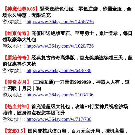
【神魔仙尊0.05】
登录送绝色仙姬，零氪逆袭，称霸全服，全
场永久特惠，无限送充
游戏地址：
http://www.364sy.com/w/1456/736
【维京传奇】
充值即送绝版宝石、至尊勇士，累计登录，每日
领取豪华大礼包
游戏地址：
http://www.364sy.com/w/1020/736
【原始传奇】
经典复古传奇高爆版，首充奖励连续领三天，超
值优惠等你来抢
游戏地址：
http://www.364sy.com/w/643/736
【传奇岁月】
(三端互通)一刀暴击9999999，神器人人有，道
士召唤十月灵十狗
游戏地址：
http://www.364sy.com/w/1103/736
【热血封神】
首充送超级大礼包，攻速+1打宝神兵祝您沙场
驰骋，随身泡点祝您等级飞升
游戏地址：
http://www.364sy.com/w/717/736
【玄影3.5】
国风硬核武侠页游，百万元宝开局，挂机高爆，