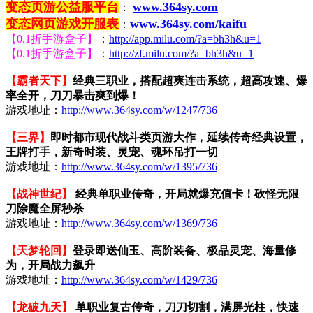
变态页游公益服平台
www.364sy.com
：
变态网页游戏开服表
www.364sy.com/kaifu
：
【0.1折手游盒子】
：
http://app.milu.com/?a=bh3h&u=1
【0.1折手游盒子】
：
http://zf.milu.com/?a=bh3h&u=1
【霸者天下】
经典三职业，搭配超爽连击系统，超高攻速、爆
率全开，刀刀暴击爽到爆！
游戏地址：
http://www.364sy.com/w/1247/736
【三界】
即时都市现代战斗类页游大作，延续传奇经典设置，
王牌打手，新奇时装、灵宠、魂环吊打一切
游戏地址：
http://www.364sy.com/w/1395/736
【战神世纪】
经典单职业传奇，开局就爆充值卡！砍怪无限
刀除魔全屏秒杀
游戏地址：
http://www.364sy.com/w/1369/736
【天梦轮回】
登录即送仙玉、高阶装备、极品灵宠、海量修
为，开局战力飙升
游戏地址：
http://www.364sy.com/w/1429/736
【龙破九天】
单职业复古传奇，刀刀切割，满屏光柱，快速