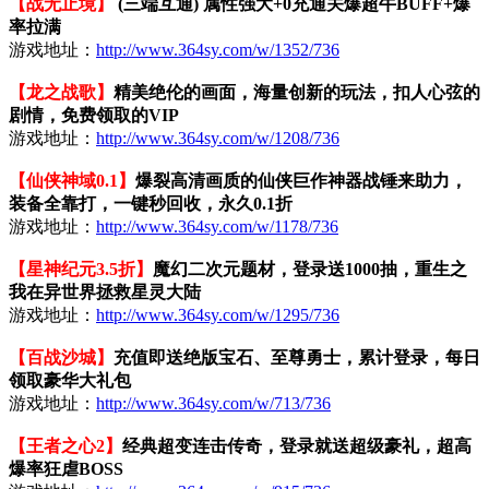
【战无止境】
(三端互通) 属性强大+0充通关爆超牛BUFF+爆
率拉满
游戏地址：
http://www.364sy.com/w/1352/736
【龙之战歌】
精美绝伦的画面，海量创新的玩法，扣人心弦的
剧情，免费领取的VIP
游戏地址：
http://www.364sy.com/w/1208/736
【仙侠神域0.1】
爆裂高清画质的仙侠巨作神器战锤来助力，
装备全靠打，一键秒回收，永久0.1折
游戏地址：
http://www.364sy.com/w/1178/736
【星神纪元3.5折】
魔幻二次元题材，登录送1000抽，重生之
我在异世界拯救星灵大陆
游戏地址：
http://www.364sy.com/w/1295/736
【百战沙城】
充值即送绝版宝石、至尊勇士，累计登录，每日
领取豪华大礼包
游戏地址：
http://www.364sy.com/w/713/736
【王者之心2】
经典超变连击传奇，登录就送超级豪礼，超高
爆率狂虐BOSS