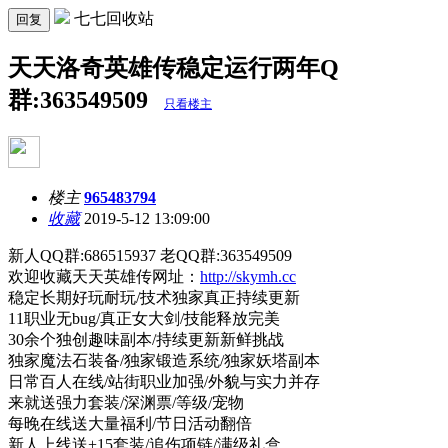
七七回收站
回复
天天洛奇英雄传稳定运行两年Q
群:363549509
只看楼主
楼主
965483794
收藏
2019-5-12 13:09:00
新人QQ群:686515937 老QQ群:363549509
欢迎收藏天天英雄传网址：
http://skymh.cc
稳定长期好玩耐玩/技术独家真正持续更新
11职业无bug/真正女大剑/技能释放完美
30余个独创趣味副本/持续更新新鲜挑战
独家魔法石装备/独家锻造系统/独家妖塔副本
日常百人在线/站街职业加强/外貌与实力并存
来就送强力套装/深渊票/等级/宠物
每晚在线送大量福利/节日活动翻倍
新人上线送+15套装/追伤项链/满级礼盒