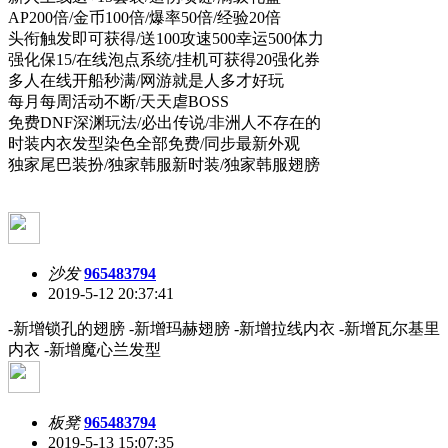
AP200倍/金币100倍/爆率50倍/经验20倍
头衔触发即可获得/送100攻速500幸运500体力
强化保15/在线泡点系统/挂机可获得20强化券
多人在线开船秒满/网游就是人多才好玩
每月每周活动不断/天天虐BOSS
免费DNF深渊玩法/必出传说/非洲人不存在的
时装内衣发型染色全部免费/同步最新外观
独家尾巴装扮/独家韩服新时装/独家韩服翅膀
沙发
965483794
2019-5-12 20:37:41
-新增锁孔的翅膀 -新增玛赫翅膀 -新增拉线内衣 -新增瓦尔基里
内衣 -新增魔心兰发型
板凳
965483794
2019-5-13 15:07:35